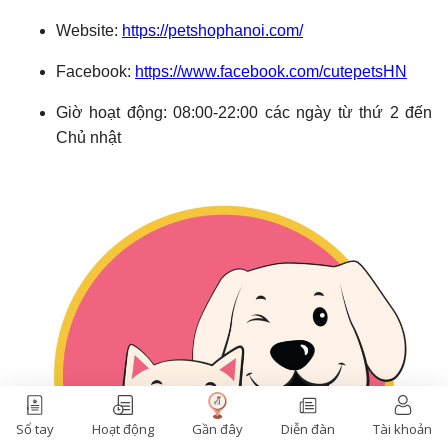
Gần đây
Sổ tay
Hoạt động
Diễn đàn
Tài khoản