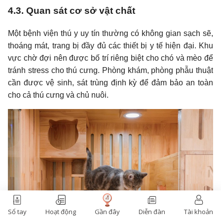
Gần đây
Sổ tay
Hoạt động
Diễn đàn
Tài khoản