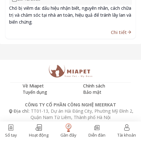
Chó bị viêm da: dấu hiệu nhận biết, nguyên nhân, cách chữa
trị và chăm sóc tại nhà an toàn, hiệu quả để tránh lây lan và
biến chứng.
Chi tiết
Về Miapet
Chính sách
Tuyển dụng
Bảo mật
CÔNG TY CỔ PHẦN CÔNG NGHỆ MEERKAT
Địa chỉ:
TT01-13, Dự án Hải Đăng City, Phường Mỹ Đình 2,
Quận Nam Từ Liêm, Thành phố Hà Nội
Email:
marketing@miaket.com
Hotline:
0867854189
Gần đây
Sổ tay
Hoạt động
Diễn đàn
Tài khoản
Copyright © 2024. All rights reserved.