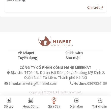
Chi tiết
Về Miapet
Chính sách
Tuyển dụng
Bảo mật
CÔNG TY CỔ PHẦN CÔNG NGHỆ MEERKAT
Địa chỉ:
TT01-13, Dự án Hải Đăng City, Phường Mỹ Đình 2,
Quận Nam Từ Liêm, Thành phố Hà Nội
Email:
marketing@miaket.com
Hotline:
0867854189
Copyright © 2024. All rights reserved.
Gần đây
Sổ tay
Hoạt động
Diễn đàn
Tài khoản