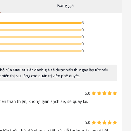
Bảng giá
6
0
0
0
0
 bộ của MiaPet. Các đánh giá sẽ được hiển thị ngay lập tức nếu
iển thị, vui lòng chờ quản trị viên phê duyệt.
5.0
n thân thiện, không gian sạch sẽ, sẽ quay lại.
5.0
n tuổi, thái độ phục vụ tốt, rất dễ thương, trang trí bắt