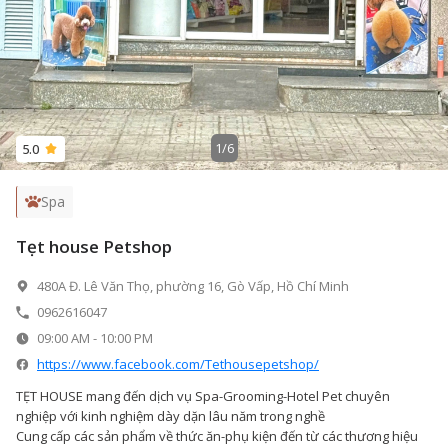
1
/
6
5.0
Spa
Tẹt house Petshop
480A Đ. Lê Văn Thọ, phường 16, Gò Vấp, Hồ Chí Minh
0962616047
09:00 AM
-
10:00 PM
https://www.facebook.com/Tethousepetshop/
TẸT HOUSE mang đến dịch vụ Spa-Grooming-Hotel Pet chuyên
nghiệp với kinh nghiệm dày dặn lâu năm trong nghề
Cung cấp các sản phẩm về thức ăn-phụ kiện đến từ các thương hiệu