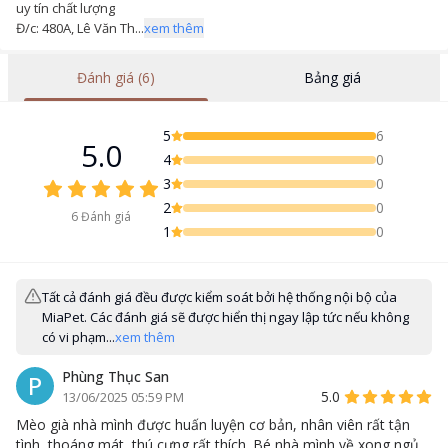
uy tín chất lượng
Đ/c: 480A, Lê Văn Th...
xem thêm
Đánh giá (6)
Bảng giá
5
6
5.0
4
0
3
0
2
0
6
Đánh giá
1
0
Tất cả đánh giá đều được kiểm soát bởi hệ thống nội bộ của
MiaPet. Các đánh giá sẽ được hiển thị ngay lập tức nếu không
có vi phạm...
xem thêm
Phùng Thục San
P
5.0
13/06/2025 05:59 PM
Mèo già nhà mình được huấn luyện cơ bản, nhân viên rất tận
tình, thoáng mát, thú cưng rất thích. Bé nhà mình về xong ngủ