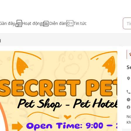
Gần đây
Hoạt động
Diễn đàn
Tin tức
l
S
Nơ
Kh