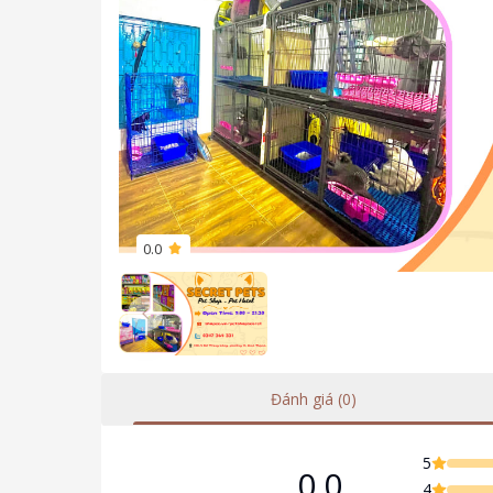
0.0
Previous slide
Đánh giá (0)
5
0.0
4