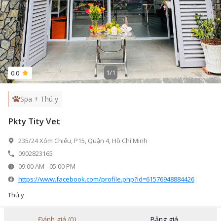
1
/
1
0.0
Spa + Thú y
Pkty Tity Vet
235/24 Xóm Chiếu, P15, Quận 4, Hồ Chí Minh
0902823165
09:00 AM
-
05:00 PM
https://www.facebook.com/profile.php?id=61576948884426
Thú y
Đánh giá (0)
Bảng giá