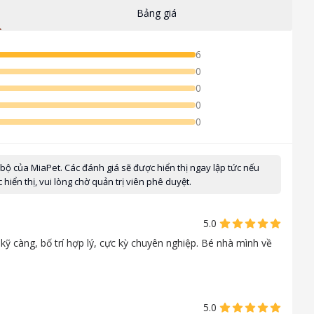
Bảng giá
6
0
0
0
0
 bộ của MiaPet. Các đánh giá sẽ được hiển thị ngay lập tức nếu
iển thị, vui lòng chờ quản trị viên phê duyệt.
5.0
ỹ càng, bố trí hợp lý, cực kỳ chuyên nghiệp. Bé nhà mình về
5.0