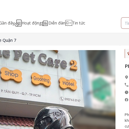
Gần đây
Hoạt động
Diễn đàn
Tin tức
e Quận 7
P
Ph
kh
cư