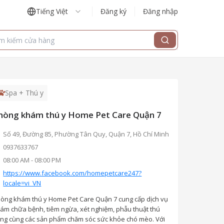
Tiếng Việt
Đăng ký
Đăng nhập
Spa + Thú y
hòng khám thú y Home Pet Care Quận 7
Số 49, Đường 85, Phường Tân Quy, Quận 7, Hồ Chí Minh
0937633767
08:00 AM
-
08:00 PM
https://www.facebook.com/homepetcare247?
locale=vi_VN
òng khám thú y Home Pet Care Quận 7 cung cấp dịch vụ
ám chữa bệnh, tiêm ngừa, xét nghiệm, phẫu thuật thú
ng cùng các sản phẩm chăm sóc sức khỏe chó mèo. Với