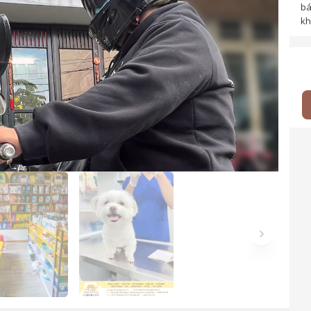
bá
kh
Next slide