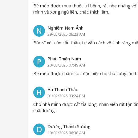
Bé mèo được mua thuốc trị bệnh, rất nhẹ nhàng với t
mình về xong ngủ liền, chắc thích lắm.
Nghiêm Nam Ánh
N
29/05/2025 06:23 AM
Bác sĩ xét cún cẩn thận, tư vấn cách vệ sinh răng miệ
Phan Thiện Nam
P
20/05/2025 07:49 AM
Bé mèo được chăm sóc đặc biệt cho thú cưng lớn tuổi,
Hà Thanh Thảo
H
01/02/2025 03:24 PM
Chó nhà mình được cắt tỉa lông, nhân viên rất tận tình
chất lượng.
Dương Thành Sương
D
10/01/2025 06:38 AM