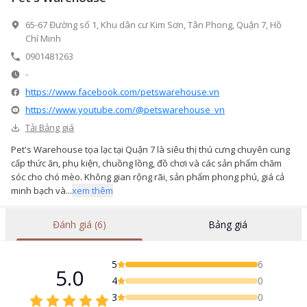
65-67 Đường số 1, Khu dân cư Kim Sơn, Tân Phong, Quận 7, Hồ
Chí Minh
0901481263
-
https://www.facebook.com/petswarehouse.vn
https://www.youtube.com/@petswarehouse_vn
Tải Bảng giá
Pet's Warehouse tọa lạc tại Quận 7 là siêu thị thú cưng chuyên cung
cấp thức ăn, phụ kiện, chuồng lồng, đồ chơi và các sản phẩm chăm
sóc cho chó mèo. Không gian rộng rãi, sản phẩm phong phú, giá cả
minh bạch và...
xem thêm
Đánh giá (6)
Bảng giá
5
6
5.0
4
0
3
0