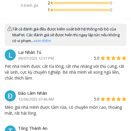
2
0
6
Đánh giá
1
0
Tất cả đánh giá đều được kiểm soát bởi hệ thống nội bộ của
MiaPet. Các đánh giá sẽ được hiển thị ngay lập tức nếu không
có vi phạm...
xem thêm
Lại Nhàn Tú
L
5.0
09/07/2025 12:51 PM
Pet nhà mình được cắt tỉa lông, rất nhẹ nhàng với thú cưng, rất
vệ sinh, cực kỳ chuyên nghiệp. Bé nhà mình về xong ngủ liền,
chắc thích lắm.
Đào Lâm Nhân
Đ
5.0
12/06/2025 07:46 AM
Mèo già nhà mình được tắm rửa, có chuyên môn cao, thoáng
mát, rất hài lòng.
Tống Thành An
T