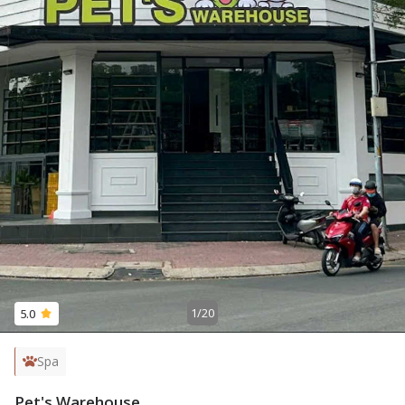
1
/
20
5.0
Spa
Pet's Warehouse