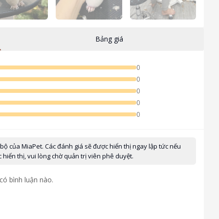
Bảng giá
0
0
0
0
0
 bộ của MiaPet. Các đánh giá sẽ được hiển thị ngay lập tức nếu
iển thị, vui lòng chờ quản trị viên phê duyệt.
có bình luận nào.