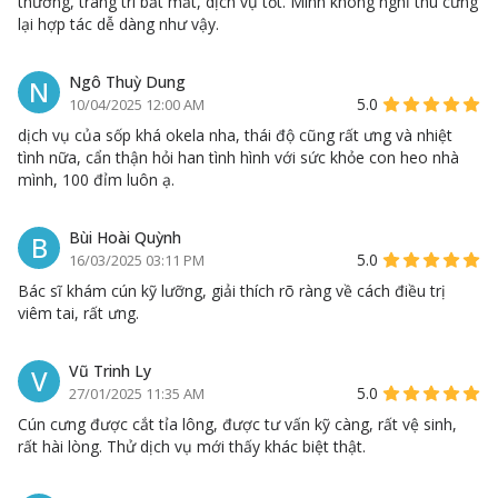
thương, trang trí bắt mắt, dịch vụ tốt. Mình không nghĩ thú cưng
lại hợp tác dễ dàng như vậy.
Ngô Thuỳ Dung
N
5.0
10/04/2025 12:00 AM
dịch vụ của sốp khá okela nha, thái độ cũng rất ưng và nhiệt
tình nữa, cẩn thận hỏi han tình hình với sức khỏe con heo nhà
mình, 100 đỉm luôn ạ.
Bùi Hoài Quỳnh
B
5.0
16/03/2025 03:11 PM
Bác sĩ khám cún kỹ lưỡng, giải thích rõ ràng về cách điều trị
viêm tai, rất ưng.
Vũ Trinh Ly
V
5.0
27/01/2025 11:35 AM
Cún cưng được cắt tỉa lông, được tư vấn kỹ càng, rất vệ sinh,
rất hài lòng. Thử dịch vụ mới thấy khác biệt thật.