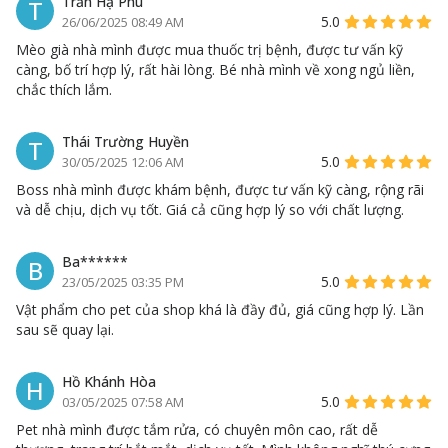
Trần Hạ Phú
T
5.0
26/06/2025 08:49 AM
Mèo già nhà mình được mua thuốc trị bệnh, được tư vấn kỹ
càng, bố trí hợp lý, rất hài lòng. Bé nhà mình về xong ngủ liền,
chắc thích lắm.
Thái Trường Huyền
T
5.0
30/05/2025 12:06 AM
Boss nhà mình được khám bệnh, được tư vấn kỹ càng, rộng rãi
và dễ chịu, dịch vụ tốt. Giá cả cũng hợp lý so với chất lượng.
Ba******
B
5.0
23/05/2025 03:35 PM
Vật phẩm cho pet của shop khá là đầy đủ, giá cũng hợp lý. Lần
sau sẽ quay lại.
Hồ Khánh Hòa
H
5.0
03/05/2025 07:58 AM
Pet nhà mình được tắm rửa, có chuyên môn cao, rất dễ