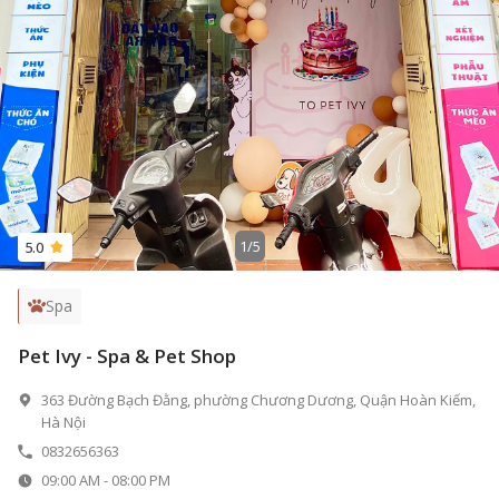
1
/
5
5.0
Spa
Pet Ivy - Spa & Pet Shop
363 Đường Bạch Đằng, phường Chương Dương, Quận Hoàn Kiếm,
Hà Nội
0832656363
09:00 AM
-
08:00 PM