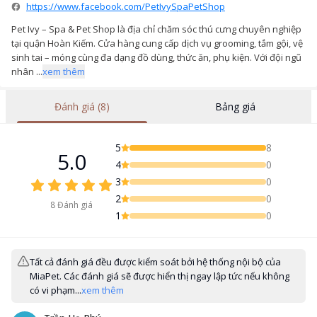
https://www.facebook.com/PetIvySpaPetShop
Pet Ivy – Spa & Pet Shop là địa chỉ chăm sóc thú cưng chuyên nghiệp
tại quận Hoàn Kiếm. Cửa hàng cung cấp dịch vụ grooming, tắm gội, vệ
sinh tai – móng cùng đa dạng đồ dùng, thức ăn, phụ kiện. Với đội ngũ
nhân ...
xem thêm
Đánh giá (8)
Bảng giá
5
8
5.0
4
0
3
0
2
0
8
Đánh giá
1
0
Tất cả đánh giá đều được kiểm soát bởi hệ thống nội bộ của
MiaPet. Các đánh giá sẽ được hiển thị ngay lập tức nếu không
có vi phạm...
xem thêm