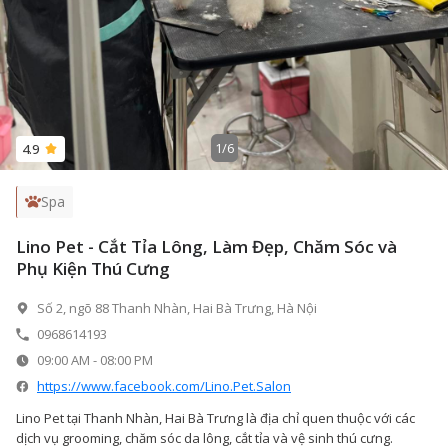
1
/
6
4.9
Spa
Lino Pet - Cắt Tỉa Lông, Làm Đẹp, Chăm Sóc và
Phụ Kiện Thú Cưng
Số 2, ngõ 88 Thanh Nhàn, Hai Bà Trưng, Hà Nội
0968614193
09:00 AM
-
08:00 PM
https://www.facebook.com/Lino.Pet.Salon
Lino Pet tại Thanh Nhàn, Hai Bà Trưng là địa chỉ quen thuộc với các
dịch vụ grooming, chăm sóc da lông, cắt tỉa và vệ sinh thú cưng.