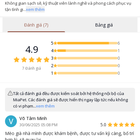
Không gian sạch sẽ, kỹ thuật viên lành nghề và phong cách phục vụ
tận tình gi...
xem thêm
Đánh giá (7)
Bảng giá
5
6
4.9
4
1
3
0
2
0
7
Đánh giá
1
0
Tất cả đánh giá đều được kiểm soát bởi hệ thống nội bộ của
MiaPet. Các đánh giá sẽ được hiển thị ngay lập tức nếu không
có vi phạm...
xem thêm
Võ Tâm Minh
V
5.0
30/06/2025 05:08 PM
Mèo già nhà mình được khám bệnh, được tư vấn kỹ càng, bố trí
hợp lý, sẽ quay lại.