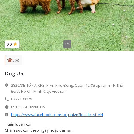
1
/
6
0.0
Spa
Dog Uni
2826/3B Tổ 47, KP3, P.An Phú Đông, Quận 12 (Giáp ranh TP.Thủ
Đức), Ho Chi Minh City, Vietnam
0392180079
09:00 AM
-
09:00 PM
https://www.facebook.com/dogunivn?locale=vi_VN
Huấn luyện cún
Chăm sóc cún theo ngày hoặc dài hạn