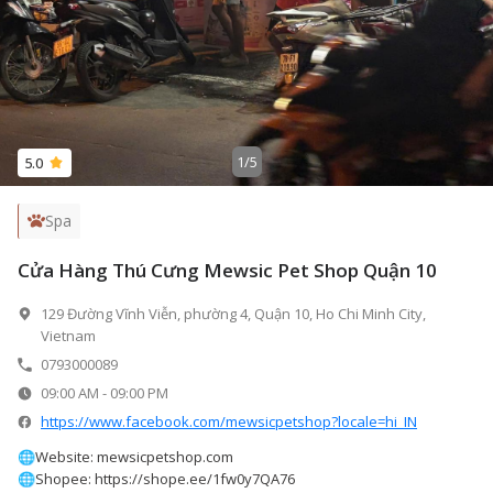
1
/
5
5.0
Spa
Cửa Hàng Thú Cưng Mewsic Pet Shop Quận 10
129 Đường Vĩnh Viễn, phường 4, Quận 10, Ho Chi Minh City,
Vietnam
0793000089
09:00 AM
-
09:00 PM
https://www.facebook.com/mewsicpetshop?locale=hi_IN
🌐Website: mewsicpetshop.com
🌐Shopee: https://shope.ee/1fw0y7QA76