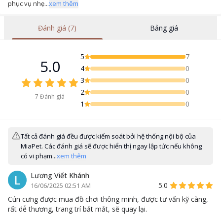
phục vụ nhẹ...
xem thêm
Đánh giá (7)
Bảng giá
5
7
5.0
4
0
3
0
2
0
7
Đánh giá
1
0
Tất cả đánh giá đều được kiểm soát bởi hệ thống nội bộ của
MiaPet. Các đánh giá sẽ được hiển thị ngay lập tức nếu không
có vi phạm...
xem thêm
Lương Viết Khánh
L
5.0
16/06/2025 02:51 AM
Cún cưng được mua đồ chơi thông minh, được tư vấn kỹ càng,
rất dễ thương, trang trí bắt mắt, sẽ quay lại.