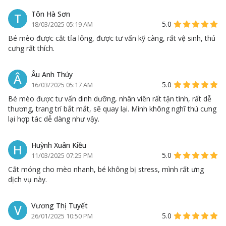
Tôn Hà Sơn
T
5.0
18/03/2025 05:19 AM
Bé mèo được cắt tỉa lông, được tư vấn kỹ càng, rất vệ sinh, thú
cưng rất thích.
Âu Anh Thúy
Â
5.0
16/03/2025 05:17 AM
Bé mèo được tư vấn dinh dưỡng, nhân viên rất tận tình, rất dễ
thương, trang trí bắt mắt, sẽ quay lại. Mình không nghĩ thú cưng
lại hợp tác dễ dàng như vậy.
Huỳnh Xuân Kiều
H
5.0
11/03/2025 07:25 PM
Cắt móng cho mèo nhanh, bé không bị stress, mình rất ưng
dịch vụ này.
Vương Thị Tuyết
V
5.0
26/01/2025 10:50 PM