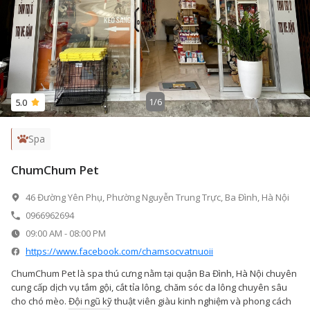
1
/
6
5.0
Spa
ChumChum Pet
46 Đường Yên Phụ, Phường Nguyễn Trung Trực, Ba Đình, Hà Nội
0966962694
09:00 AM
-
08:00 PM
https://www.facebook.com/chamsocvatnuoii
ChumChum Pet là spa thú cưng nằm tại quận Ba Đình, Hà Nội chuyên
cung cấp dịch vụ tắm gội, cắt tỉa lông, chăm sóc da lông chuyên sâu
cho chó mèo. Đội ngũ kỹ thuật viên giàu kinh nghiệm và phong cách