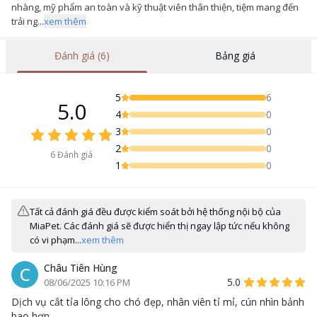
nhàng, mỹ phẩm an toàn và kỹ thuật viên thân thiện, tiệm mang đến
trải ng...
xem thêm
Đánh giá (6)
Bảng giá
5
6
5.0
4
0
3
0
2
0
6
Đánh giá
1
0
Tất cả đánh giá đều được kiểm soát bởi hệ thống nội bộ của
MiaPet. Các đánh giá sẽ được hiển thị ngay lập tức nếu không
có vi phạm...
xem thêm
Châu Tiên Hùng
C
5.0
08/06/2025 10:16 PM
Dịch vụ cắt tỉa lông cho chó đẹp, nhân viên tỉ mỉ, cún nhìn bảnh
bao hơn.