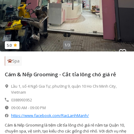
1
/
3
5.0
Spa
Cám & Nếp Grooming - Cắt tỉa lông chó giá rẻ
Lầu 1, số 4 Ngô Gia Tự, phường 9, quận 10 Ho Chi Minh City,
Vietnam
0388993952
09:00 AM
-
09:00 PM
https://www.facebook.com/RacLanhManh/
Cám & Nếp Grooming là tiệm cắt tỉa lông chó giá rẻ nằm tại Quận 10,
chuyên spa, vệ sinh, tạo kiểu cho các giống chó nhỏ. Với dịch vụ nhẹ