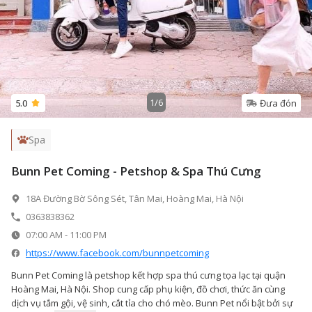
1
/
6
5.0
Đưa đón
Spa
Bunn Pet Coming - Petshop & Spa Thú Cưng
18A Đường Bờ Sông Sét, Tân Mai, Hoàng Mai, Hà Nội
0363838362
07:00 AM
-
11:00 PM
https://www.facebook.com/bunnpetcoming
Bunn Pet Coming là petshop kết hợp spa thú cưng tọa lạc tại quận
Hoàng Mai, Hà Nội. Shop cung cấp phụ kiện, đồ chơi, thức ăn cùng
dịch vụ tắm gội, vệ sinh, cắt tỉa cho chó mèo. Bunn Pet nổi bật bởi sự