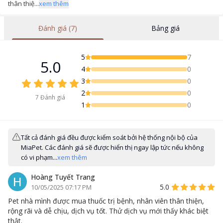
thân thiệ...
xem thêm
Đánh giá (7)
Bảng giá
5
7
5.0
4
0
3
0
2
0
7
Đánh giá
1
0
Tất cả đánh giá đều được kiểm soát bởi hệ thống nội bộ của
MiaPet. Các đánh giá sẽ được hiển thị ngay lập tức nếu không
có vi phạm...
xem thêm
Hoàng Tuyết Trang
H
5.0
10/05/2025 07:17 PM
Pet nhà mình được mua thuốc trị bệnh, nhân viên thân thiện,
rộng rãi và dễ chịu, dịch vụ tốt. Thử dịch vụ mới thấy khác biệt
thật.