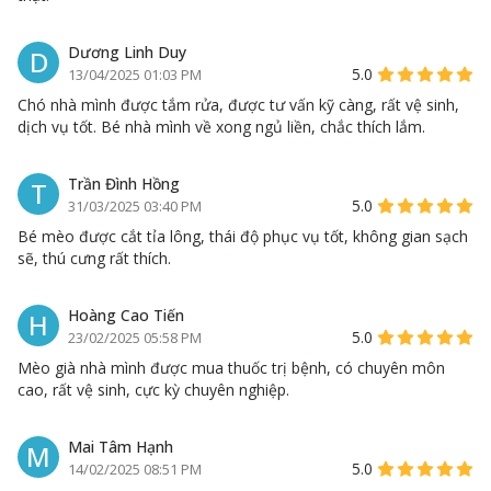
Dương Linh Duy
D
5.0
13/04/2025 01:03 PM
Chó nhà mình được tắm rửa, được tư vấn kỹ càng, rất vệ sinh,
dịch vụ tốt. Bé nhà mình về xong ngủ liền, chắc thích lắm.
Trần Đình Hồng
T
5.0
31/03/2025 03:40 PM
Bé mèo được cắt tỉa lông, thái độ phục vụ tốt, không gian sạch
sẽ, thú cưng rất thích.
Hoàng Cao Tiến
H
5.0
23/02/2025 05:58 PM
Mèo già nhà mình được mua thuốc trị bệnh, có chuyên môn
cao, rất vệ sinh, cực kỳ chuyên nghiệp.
Mai Tâm Hạnh
M
5.0
14/02/2025 08:51 PM